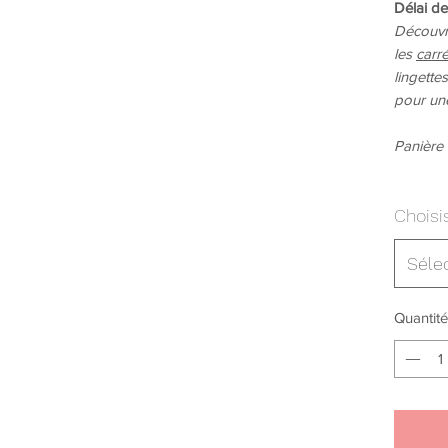
Délai de
Découvr
les
carré
lingette
pour un
Panière
Choisi
Séle
Quantité