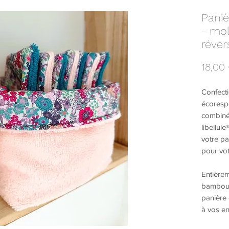
Paniè
- mol
réver
18,00
Confect
écorespo
combinée
libellul
votre pa
pour vo
Entière
bambou 
panière 
à vos en