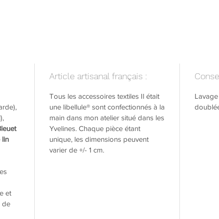
Article artisanal français :
Consei
Tous les accessoires textiles Il était
Lavage 
rde),
une libellule® sont confectionnés à la
doublée
),
main dans mon atelier situé dans les
leuet
Yvelines. Chaque pièce étant
 lin
unique, les dimensions peuvent
varier de +/- 1 cm.
es
e et
 de